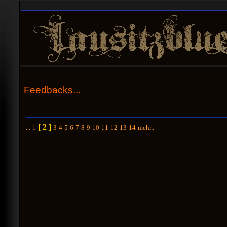
Feedbacks...
[ 2 ]
...
1
3
4
5
6
7
8
9
10
11
12
13
14
mehr..